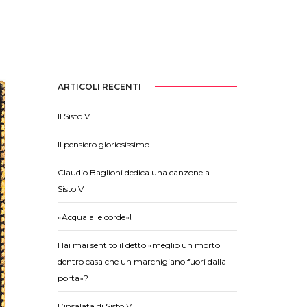
ARTICOLI RECENTI
Il Sisto V
Il pensiero gloriosissimo
Claudio Baglioni dedica una canzone a
Sisto V
«Acqua alle corde»!
Hai mai sentito il detto «meglio un morto
dentro casa che un marchigiano fuori dalla
porta»?
L’insalata di Sisto V