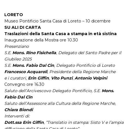
LORETO
Museo Pontificio Santa Casa di Loreto – 10 dicembre
SU ALI DI CARTA
Traslazioni della Santa Casa a stampa in età sistina
Inaugurazione della Mostra ore 10.30
Presenziano
S.E.
Mons. Rino Fisichella
, Delegato del Santo Padre per il
Giubileo 2025
S.E.
Mons. Fabio Dal Cin
, Delegato Pontificio di Loreto
Francesco Acquaroli
, Presidente della Regione Marche
e i curatori,
Erin Giffin
,
Vito Punzi
,
Antonio Volpini
Convegno ore 16.30
Saluto dell’Arcivescovo Delegato Pontificio, S.E.
Mons.
Fabio Dal Cin
Saluto dell’Assessore alla Cultura della Regione Marche,
Chiara Biondi
Interventi di:
Dott.ssa Erin Giffin
, “Translatio in stampa: Sisto V e l’ampia
diffusione della Santa Casa di Loreto”