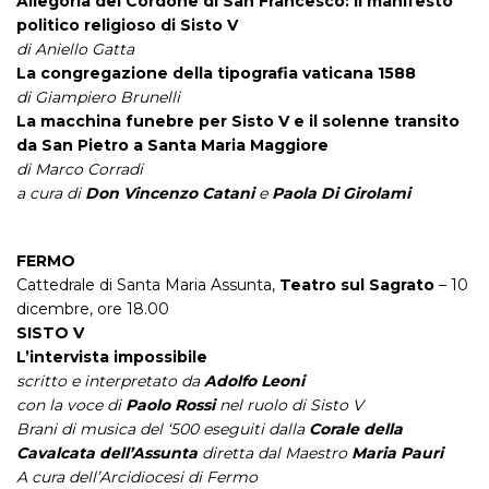
Allegoria del Cordone di San Francesco: il manifesto
politico religioso di Sisto V
di Aniello Gatta
La congregazione della tipografia vaticana 1588
di Giampiero Brunelli
La macchina funebre per Sisto V e il solenne transito
da San Pietro a Santa Maria Maggiore
di Marco Corradi
a cura di
Don Vincenzo Catani
e
Paola Di Girolami
FERMO
Cattedrale di Santa Maria Assunta,
Teatro sul Sagrato
– 10
dicembre, ore 18.00
SISTO V
L’intervista impossibile
scritto e interpretato da
Adolfo Leoni
con la voce di
Paolo Rossi
nel ruolo di Sisto V
Brani di musica del ‘500 eseguiti dalla
Corale della
Cavalcata dell’Assunta
diretta dal Maestro
Maria Pauri
A cura dell’Arcidiocesi di Fermo